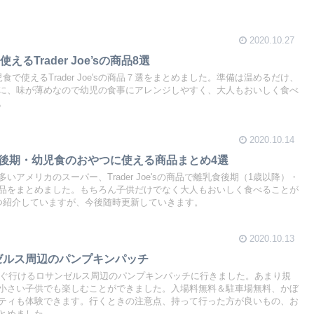
2020.10.27
るTrader Joe’sの商品8選
で使えるTrader Joe'sの商品７選をまとめました。準備は温めるだけ、
に、味が薄めなので幼児の食事にアレンジしやすく、大人もおいしく食べ
。
2020.10.14
で離乳食後期・幼児食のおやつに使える商品まとめ4選
アメリカのスーパー、Trader Joe'sの商品で離乳食後期（1歳以降）・
品をまとめました。もちろん子供だけでなく大人もおいしく食べることが
つ紹介していますが、今後随時更新していきます。
2020.10.13
ンゼルス周辺のパンプキンパッチ
ですぐ行けるロサンゼルス周辺のパンプキンパッチに行きました。あまり規
小さい子供でも楽しむことができました。入場料無料＆駐車場無料、かぼ
ティも体験できます。行くときの注意点、持って行った方が良いもの、お