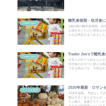
離乳食後期・幼児食に使え
Trader joe's
1歳以降の離乳食後期、幼児食
お湯を注ぐだけと簡単なの
られる商品をまとめました
Trader Joe’s
Trader joe's
日本人の中でも好きな人が多い
幼児食のおやつに使える商
できる商品です。今回は3
2020年最新 ロサ
アメリカ育児
2020年最新、予約なし
模は大きくありませんが、
ちゃ購入、各種アクティビ