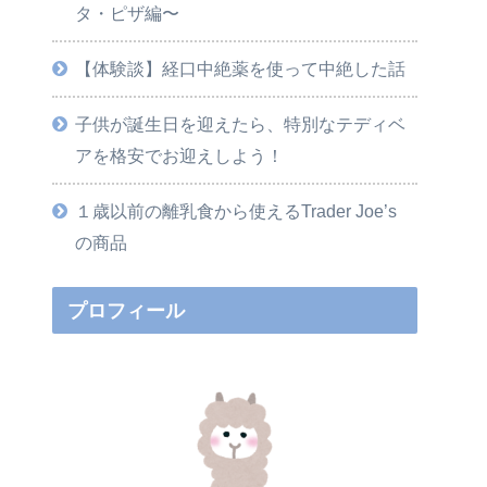
タ・ピザ編〜
【体験談】経口中絶薬を使って中絶した話
子供が誕生日を迎えたら、特別なテディベ
アを格安でお迎えしよう！
１歳以前の離乳食から使えるTrader Joe’s
の商品
プロフィール