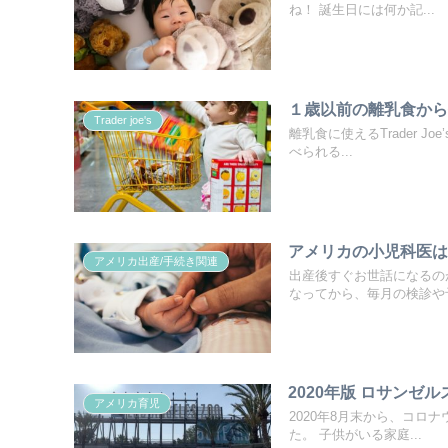
ね！ 誕生日には何か記...
１歳以前の離乳食から使え
Trader joe's
離乳食に使えるTrader 
べられる...
アメリカの小児科医
アメリカ出産/手続き関連
出産後すぐお世話になるの
なってから、毎月の検診や予
2020年版 ロサンゼ
アメリカ育児
2020年8月末から、コ
た。 子供がいる家庭...