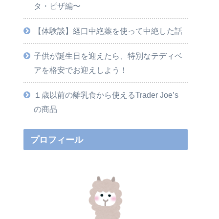
タ・ピザ編〜
【体験談】経口中絶薬を使って中絶した話
子供が誕生日を迎えたら、特別なテディベ
アを格安でお迎えしよう！
１歳以前の離乳食から使えるTrader Joe’s
の商品
プロフィール