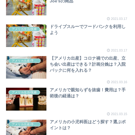
Joe’sの商品
2021.03.17
ドライブスルーでフードバンクを利用し
アメリカ生活/医療
よう
2021.03.17
【アメリカ出産】コロナ禍での出産、立
アメリカ出産/手続き関連
ち会い出産はできる？計画分娩は？入院
バックに何を入れる？
2021.03.16
アメリカで親知らずを抜歯！費用は？手
アメリカ生活/医療
術後の経過は？
2021.03.15
アメリカの小児科医はどう探す？選ぶポ
アメリカ出産/手続き関連
イントは？