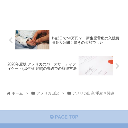
1泊2日で○○万円？！新生児黄疸の入院費
用を大公開！驚きの金額でした
2020年度版 アメリカのバースサーティフ
ィケート(出生証明書)の郵送での取得方法
ホーム
アメリカ日記
アメリカ出産/手続き関連
PAGE TOP