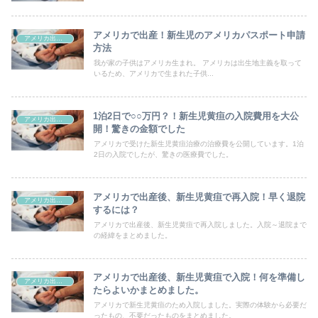
アメリカで出産！新生児のアメリカパスポート申請
アメリカ出産/手続き関連
方法
我が家の子供はアメリカ生まれ。 アメリカは出生地主義を取って
いるため、アメリカで生まれた子供...
1泊2日で○○万円？！新生児黄疸の入院費用を大公
アメリカ出産/手続き関連
開！驚きの金額でした
アメリカで受けた新生児黄疸治療の治療費を公開しています。1泊
2日の入院でしたが、驚きの医療費でした。
アメリカで出産後、新生児黄疸で再入院！早く退院
アメリカ出産/手続き関連
するには？
アメリカで出産後、新生児黄疸で再入院しました。入院～退院まで
の経緯をまとめました。
アメリカで出産後、新生児黄疸で入院！何を準備し
アメリカ出産/手続き関連
たらよいかまとめました。
アメリカで新生児黄疸のため入院しました。実際の体験から必要だ
ったもの、不要だったものをまとめました。